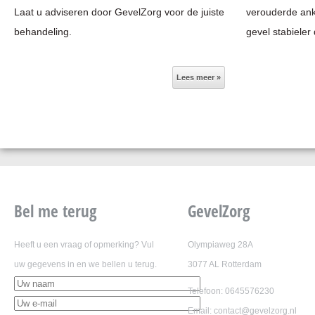
Laat u adviseren door GevelZorg voor de juiste
verouderde ank
behandeling.
gevel stabieler 
Lees meer »
Bel me terug
GevelZorg
Heeft u een vraag of opmerking? Vul
Olympiaweg 28A
uw gegevens in en we bellen u terug.
3077 AL Rotterdam
Telefoon: 0645576230
Email: contact@gevelzorg.nl